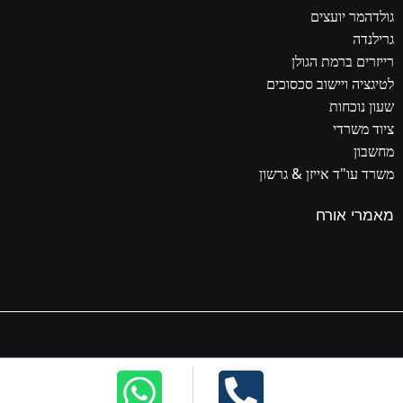
גולדהמר יועצים
גרילנדה
רייזרים ברמת הגולן
לטיגציה ויישוב סכסוכים
שעון נוכחות
ציוד משרדי
מחשבון
משרד עו"ד אייזן & גרשון
מאמרי אורח
האתר נבנה ומקודם על ידי גל ים סטודיו |
חברה לקידום אתרים