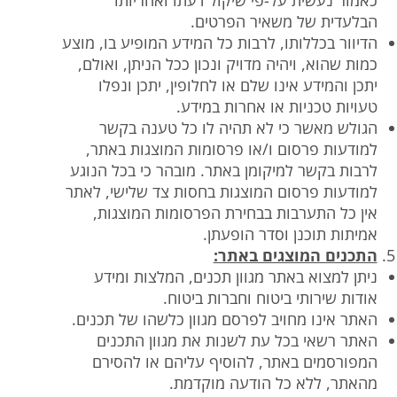
כאמור נעשית על-פי שיקול דעתו ואחריותו
הבלעדית של משאיר הפרטים.
הדיוור בכללותו, לרבות כל המידע המופיע בו, מוצע
כמות שהוא, ויהיה מדויק ונכון ככל הניתן, ואולם,
יתכן והמידע אינו שלם או לחלופין, יתכן ונפלו
טעויות טכניות או אחרות במידע.
הגולש מאשר כי לא תהיה לו כל טענה בקשר
למודעות פרסום ו/או פרסומות המוצגות באתר,
לרבות בקשר למיקומן באתר. מובהר כי בכל הנוגע
למודעות פרסום המוצגות בחסות צד שלישי, לאתר
אין כל התערבות בבחירת הפרסומות המוצגות,
אמיתות תוכנן וסדר הופעתן.
התכנים המוצגים באתר:
ניתן למצוא באתר מגוון תכנים, המלצות ומידע
אודות שירותי ביטוח וחברות ביטוח.
האתר אינו מחויב לפרסם מגוון כלשהו של תכנים.
האתר רשאי בכל עת לשנות את מגוון התכנים
המפורסמים באתר, להוסיף עליהם או להסירם
מהאתר, ללא כל הודעה מוקדמת.