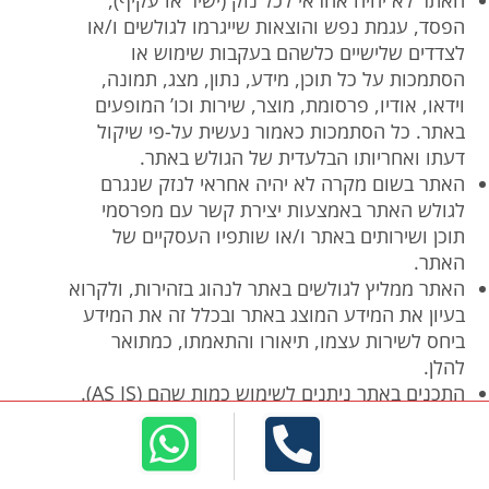
האתר לא יהיה אחראי לכל נזק (ישיר או עקיף),
הפסד, עגמת נפש והוצאות שייגרמו לגולשים ו/או
לצדדים שלישיים כלשהם בעקבות שימוש או
הסתמכות על כל תוכן, מידע, נתון, מצג, תמונה,
וידאו, אודיו, פרסומת, מוצר, שירות וכו’ המופעים
באתר. כל הסתמכות כאמור נעשית על-פי שיקול
דעתו ואחריותו הבלעדית של הגולש באתר.
האתר בשום מקרה לא יהיה אחראי לנזק שנגרם
לגולש האתר באמצעות יצירת קשר עם מפרסמי
תוכן ושירותים באתר ו/או שותפיו העסקיים של
האתר.
האתר ממליץ לגולשים באתר לנהוג בזהירות, ולקרוא
בעיון את המידע המוצג באתר ובכלל זה את המידע
ביחס לשירות עצמו, תיאורו והתאמתו, כמתואר
להלן.
התכנים באתר ניתנים לשימוש כמות שהם (AS IS).
לא ניתן להתאימם לצרכיו של כל אדם ואדם. לא
תהיה לגולש כל טענה, תביעה או דרישה כלפי
האתר בגין תכונות של התכנים, יכולותיהם,