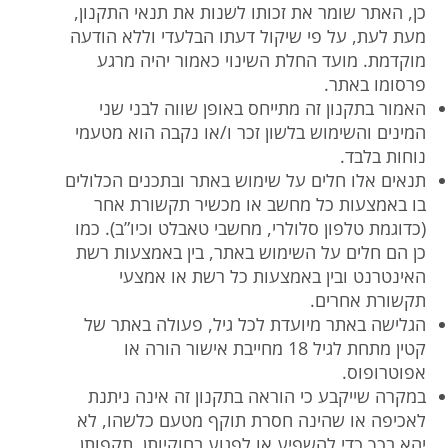
כן, האתר שומר את זכותו לשנות את תנאי התקנון,
מעת לעת, על פי שיקול דעתו הבלעדי וללא הודעה
מוקדמת. מועד החלת השינוי כאמור יהיה מרגע
פרסומו באתר.
האמור בתקנון זה מתייחס באופן שווה לבני שני
המינים והשימוש בלשון זכר ו/או נקבה הוא מטעמי
נוחות בלבד.
תנאים אלו חלים על שימוש באתר ובתכנים הכלולים
בו באמצעות כל מחשב או מכשיר תקשורת אחר
(כדוגמת טלפון סלולרי, מחשבי טאבלט וכיו”ב). כמו
כן הם חלים על השימוש באתר, בין באמצעות רשת
האינטרנט ובין באמצעות כל רשת או אמצעי
תקשורת אחרים.
הגלישה באתר מיועדת לכל גיל, פעולה באתר של
קטין מתחת לגיל 18 מחייבת אישור הורה או
אפוטרופוס.
במקרה שייקבע כי הוראה בתקנון זה אינה ניתנת
לאכיפה או שהינה חסרת תוקף מטעם כלשהו, לא
יהא בכך כדי להשפיע או לפגוע בחוקיותן, תקפותן