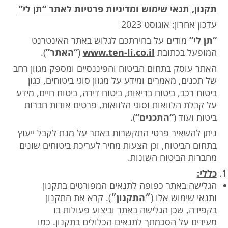
תקנון, תנאי שימוש ומדיניות פרטיות לאתר “תן לי”
עדכון אחרון: אוגוסט 2023
“תן לי”
מודים על בחירתכם לגלוש באתר האינטרנט
המופעל בכתובת
www.ten-li.co.il
(
“האתר”
).
האתר עוסק בתחום הביטוח והפיננסיים ומספק מגוון רחב
של תכנים, מאמרים ומידע על מגוון סוגי ביטוחים, כגון
ביטוח רכב, ביטוח בריאות, ביטוח דירה, ביטוח חיים, מידע
על קבלת הלוואות וסוגי הלוואות, פרטים אודות חברות
ביטוח ועוד (
“התכנים”
).
ניתן להשאיר פרטי התקשרות באתר על מנת לקבל ייעוץ
בתחום הביטוח, וכן הצעות מחיר לעריכת ביטוחים שונים
מחברות הביטוח השונות.
כללי:
הגלישה באתר כפופה לתנאים המפורטים בתקנון
ותנאי שימוש אלו (
״התקנון״
). קרא את התקנון
בקפידה, שכן הגלישה באתר וביצוע פעולות בו
מעידים על הסכמתך לתנאים הכלולים בתקנון. כמו