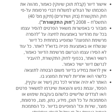
אישור דיוור (קבלת תוכן שיווקי) כאמור, מהווה את
הסכמתו של הגולש למשלוח דברי פרסומת על-פי
חוק התקשורת (בזק ושידורים) (תיקון מס’ 40)
התשס”ח – 2008 (
“חוק התקשורת”
).
מובהר כי באפשרות משאיר הפרטים להסיר עצמו
בכל עת מהדיוור באמצעות לחיצה על “להסרה
מרשימת התפוצה” שמופיע בתחתית כל דיוור
שנשלח או באמצעות פנייה בדוא”ל לאתר. כל עוד
לא הסירו עצמו הנרשם מרשימת הדיוור כאמור,
רשאי האתר, בכפוף לחוק התקשורת, להעביר
לנרשם דיוור ישיר כאמור.
אין לראות במידע בדיוור משום הבטחה לתוצאה
כלשהי ו/או אחריות לשירות המוצע בו.
האתר לא יהיה אחראי לכל נזק (ישיר או עקיף),
הפסד, עגמת נפש והוצאות שייגרמו למשאיר פרטים
ו/או לצדדים שלישיים כלשהם בעקבות שימוש או
הסתמכות על כל תוכן, מידע, נתון, מצג, פרסומת,
מוצר, שירות וכד’ המופיעים בדיוור. כל הסתמכות