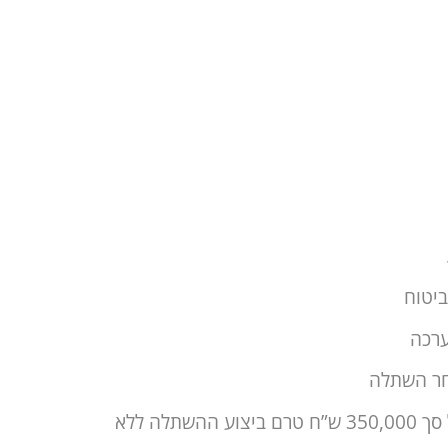
פרטים נוספים של כיסוי ביטוחי זה – פיצוי חד פעמי על סך 350,000 ש”ח טרם ביצוע ההשתלה ללא