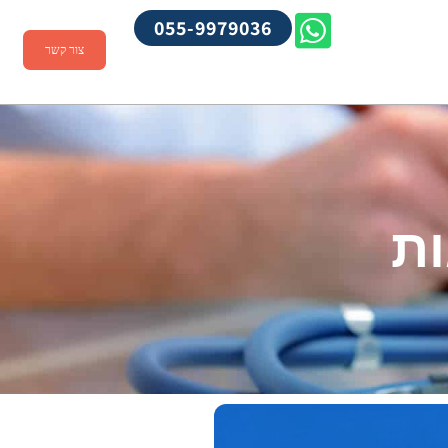
055-9979036
צור קשר
ות